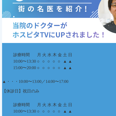
診療時間
月
火
水
木
金
土
日
10:00〜13:30
○
○
○
○
○
▲
▲
15:00〜20:00
○
○
○
○
○
▲
▲
▲
・・・10:00〜13:00／14:00〜17:00
【休診日】祝日のみ
診療時間
月
火
水
木
金
土
日
10:00〜13:30
○
○
○
○
○
▲
▲