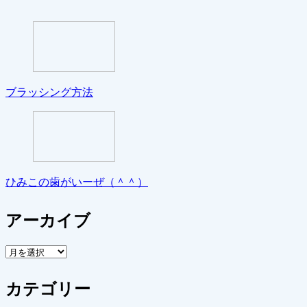
ブラッシング方法
ひみこの歯がいーぜ（＾＾）
アーカイブ
ア
ー
カ
カテゴリー
イ