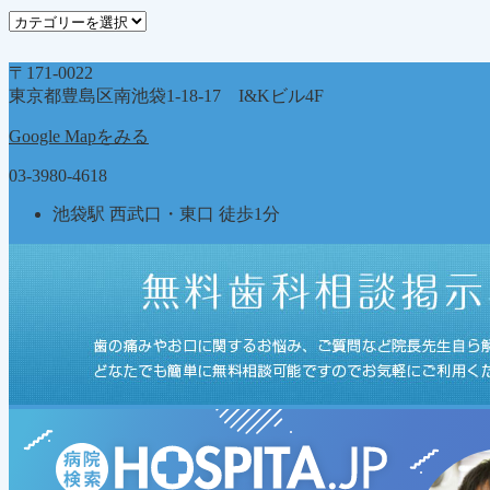
ブ
カ
テ
ゴ
〒171-0022
リ
東京都豊島区南池袋1-18-17 I&Kビル4F
ー
Google Mapをみる
03-3980-4618
池袋駅 西武口・東口 徒歩1分