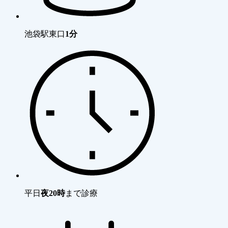
池袋駅東口
1分
平日
夜20時
まで診療