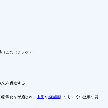
塗りこむ（ナノケア）
灰化を促進する
の滑沢化をが施され、
虫歯
や
歯周病
になりにくい堅牢な資