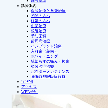
施設基準
診療案内
保険治療と自費治療
初診の方へ
妊婦の方へ
虫歯治療
根管治療
予防歯科
歯周病治療
インプラント治療
入れ歯（義歯）
ホワイトニング
親知らずの痛み・抜歯
顎関節症治療
パウダーメンテナンス
睡眠時無呼吸症候群
症状別
アクセス
WEB予約