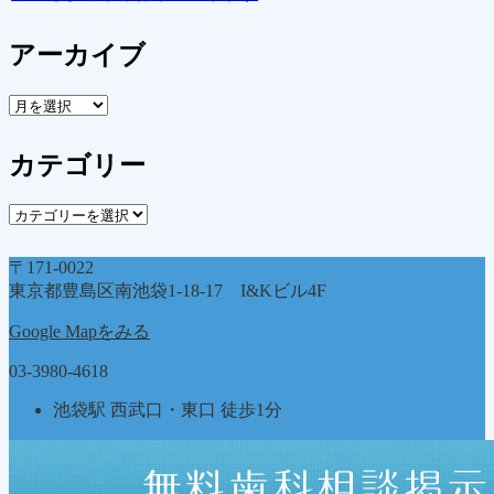
アーカイブ
ア
ー
カ
カテゴリー
イ
ブ
カ
テ
ゴ
〒171-0022
リ
東京都豊島区南池袋1-18-17 I&Kビル4F
ー
Google Mapをみる
03-3980-4618
池袋駅 西武口・東口 徒歩1分