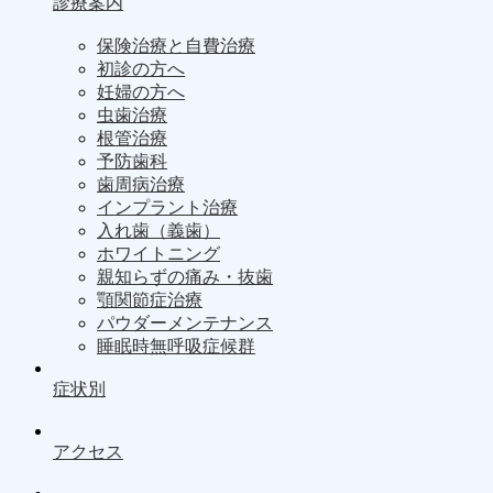
診療案内
保険治療と自費治療
初診の方へ
妊婦の方へ
虫歯治療
根管治療
予防歯科
歯周病治療
インプラント治療
入れ歯（義歯）
ホワイトニング
親知らずの痛み・抜歯
顎関節症治療
パウダーメンテナンス
睡眠時無呼吸症候群
症状別
アクセス