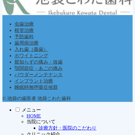
虫歯治療
根管治療
予防歯科
歯周病治療
入れ歯（義歯）
ホワイトニング
親知らずの痛み・抜歯
顎関節症・あごの痛み
パウダーメンテナンス
インプラント治療
睡眠時無呼吸症候群
© 池袋の歯医者 池袋こわた歯科
メニュー
HOME
当院について
診療方針・医院のこだわり
クリニック紹介