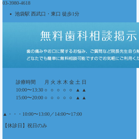
03-3980-4618
池袋駅 西武口・東口 徒歩1分
診療時間
月
火
水
木
金
土
日
10:00〜13:30
○
○
○
○
○
▲
▲
15:00〜20:00
○
○
○
○
○
▲
▲
▲
・・・10:00〜13:00／14:00〜17:00
【休診日】祝日のみ