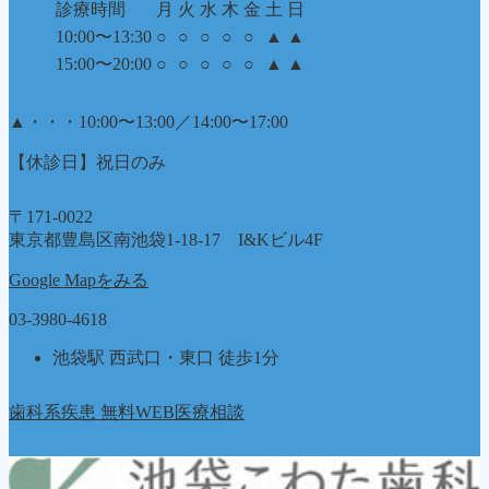
診療時間
月
火
水
木
金
土
日
10:00〜13:30
○
○
○
○
○
▲
▲
15:00〜20:00
○
○
○
○
○
▲
▲
▲
・・・10:00〜13:00／14:00〜17:00
【休診日】祝日のみ
〒171-0022
東京都豊島区南池袋1-18-17 I&Kビル4F
Google Mapをみる
03-3980-4618
池袋駅 西武口・東口 徒歩1分
歯科系疾患 無料WEB医療相談