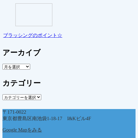
ブラッシングのポイント☆
アーカイブ
ア
ー
カ
カテゴリー
イ
ブ
カ
テ
ゴ
〒171-0022
リ
東京都豊島区南池袋1-18-17 I&Kビル4F
ー
Google Mapをみる