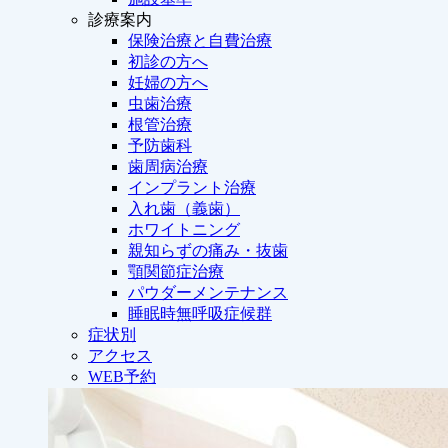
診療案内
保険治療と自費治療
初診の方へ
妊婦の方へ
虫歯治療
根管治療
予防歯科
歯周病治療
インプラント治療
入れ歯（義歯）
ホワイトニング
親知らずの痛み・抜歯
顎関節症治療
パウダーメンテナンス
睡眠時無呼吸症候群
症状別
アクセス
WEB予約