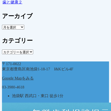
歯と健康２
アーカイブ
ア
ー
カ
カテゴリー
イ
ブ
カ
テ
ゴ
〒171-0022
リ
東京都豊島区南池袋1-18-17 I&Kビル4F
ー
Google Mapをみる
03-3980-4618
池袋駅 西武口・東口 徒歩1分