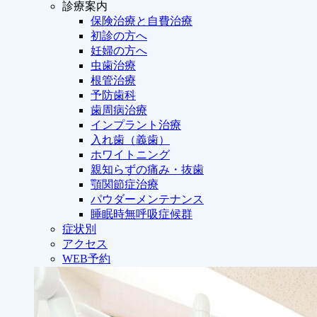
診療案内
保険治療と自費治療
初診の方へ
妊婦の方へ
虫歯治療
根管治療
予防歯科
歯周病治療
インプラント治療
入れ歯（義歯）
ホワイトニング
親知らずの痛み・抜歯
顎関節症治療
パウダーメンテナンス
睡眠時無呼吸症候群
症状別
アクセス
WEB予約