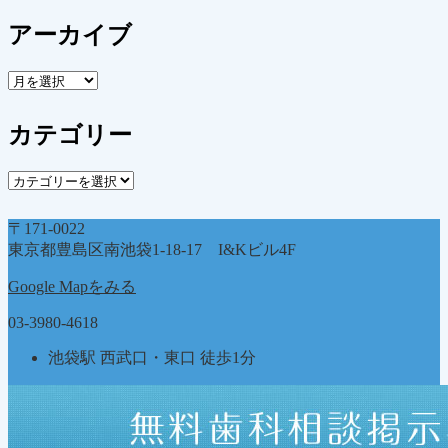
アーカイブ
ア
ー
カ
カテゴリー
イ
ブ
カ
テ
ゴ
〒171-0022
リ
東京都豊島区南池袋1-18-17 I&Kビル4F
ー
Google Mapをみる
03-3980-4618
池袋駅 西武口・東口 徒歩1分