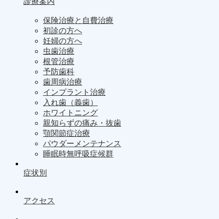
診療案内
保険治療と自費治療
初診の方へ
妊婦の方へ
虫歯治療
根管治療
予防歯科
歯周病治療
インプラント治療
入れ歯（義歯）
ホワイトニング
親知らずの痛み・抜歯
顎関節症治療
パウダーメンテナンス
睡眠時無呼吸症候群
症状別
アクセス