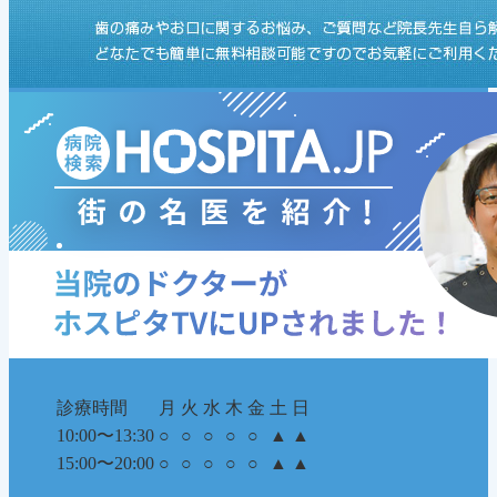
診療時間
月
火
水
木
金
土
日
10:00〜13:30
○
○
○
○
○
▲
▲
15:00〜20:00
○
○
○
○
○
▲
▲