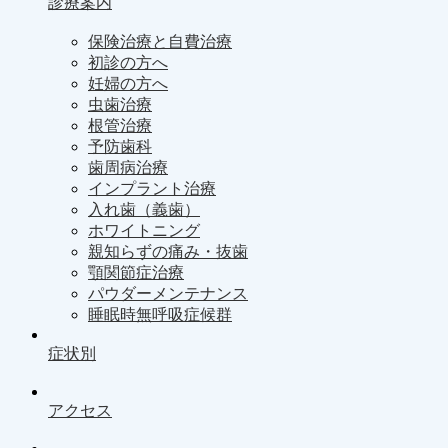
診療案内
保険治療と自費治療
初診の方へ
妊婦の方へ
虫歯治療
根管治療
予防歯科
歯周病治療
インプラント治療
入れ歯（義歯）
ホワイトニング
親知らずの痛み・抜歯
顎関節症治療
パウダーメンテナンス
睡眠時無呼吸症候群
症状別
アクセス