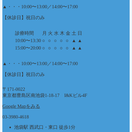
▲
・・・10:00〜13:00／14:00〜17:00
【休診日】祝日のみ
診療時間
月
火
水
木
金
土
日
10:00〜13:30
○
○
○
○
○
▲
▲
15:00〜20:00
○
○
○
○
○
▲
▲
▲
・・・10:00〜13:00／14:00〜17:00
【休診日】祝日のみ
〒171-0022
東京都豊島区南池袋1-18-17 I&Kビル4F
Google Mapをみる
03-3980-4618
池袋駅 西武口・東口 徒歩1分