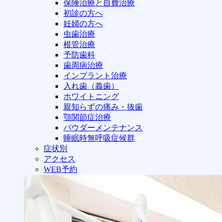
保険治療と自費治療
初診の方へ
妊婦の方へ
虫歯治療
根管治療
予防歯科
歯周病治療
インプラント治療
入れ歯（義歯）
ホワイトニング
親知らずの痛み・抜歯
顎関節症治療
パウダーメンテナンス
睡眠時無呼吸症候群
症状別
アクセス
WEB予約