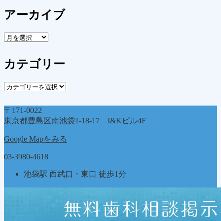
アーカイブ
ア
ー
カ
カテゴリー
イ
ブ
カ
テ
ゴ
〒171-0022
リ
東京都豊島区南池袋1-18-17 I&Kビル4F
ー
Google Mapをみる
03-3980-4618
池袋駅 西武口・東口 徒歩1分