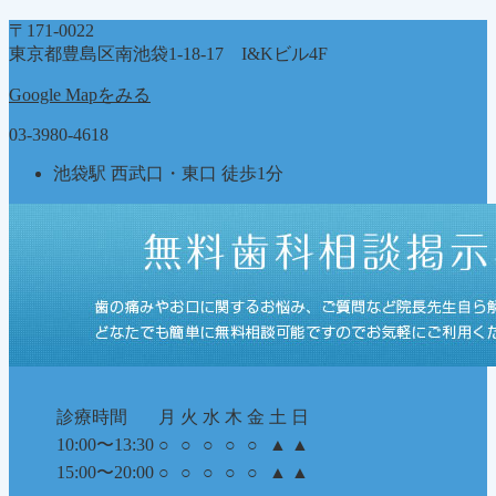
ゴ
〒171-0022
リ
東京都豊島区南池袋1-18-17 I&Kビル4F
ー
Google Mapをみる
03-3980-4618
池袋駅 西武口・東口 徒歩1分
診療時間
月
火
水
木
金
土
日
10:00〜13:30
○
○
○
○
○
▲
▲
15:00〜20:00
○
○
○
○
○
▲
▲