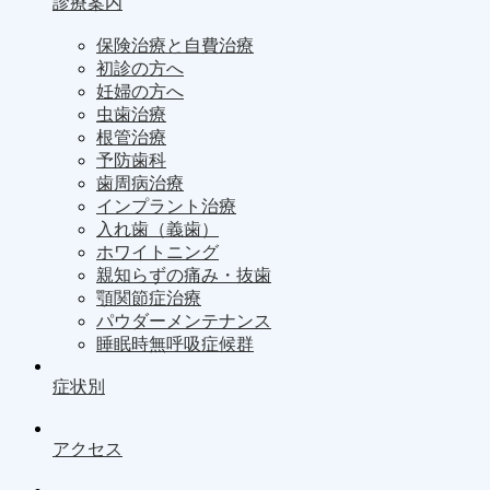
診療案内
保険治療と自費治療
初診の方へ
妊婦の方へ
虫歯治療
根管治療
予防歯科
歯周病治療
インプラント治療
入れ歯（義歯）
ホワイトニング
親知らずの痛み・抜歯
顎関節症治療
パウダーメンテナンス
睡眠時無呼吸症候群
症状別
アクセス