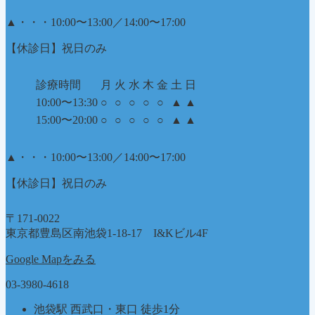
▲
・・・10:00〜13:00／14:00〜17:00
【休診日】祝日のみ
診療時間
月
火
水
木
金
土
日
10:00〜13:30
○
○
○
○
○
▲
▲
15:00〜20:00
○
○
○
○
○
▲
▲
▲
・・・10:00〜13:00／14:00〜17:00
【休診日】祝日のみ
〒171-0022
東京都豊島区南池袋1-18-17 I&Kビル4F
Google Mapをみる
03-3980-4618
池袋駅 西武口・東口 徒歩1分