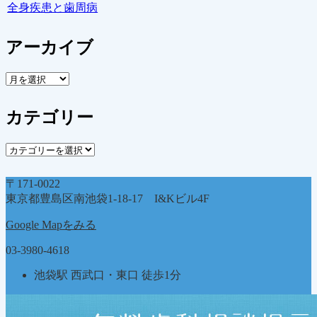
全身疾患と歯周病
アーカイブ
ア
ー
カ
カテゴリー
イ
ブ
カ
テ
ゴ
〒171-0022
リ
東京都豊島区南池袋1-18-17 I&Kビル4F
ー
Google Mapをみる
03-3980-4618
池袋駅 西武口・東口 徒歩1分