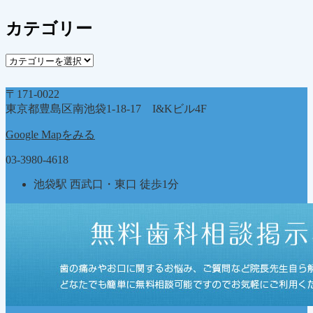
ー
カ
カテゴリー
イ
ブ
カ
テ
ゴ
〒171-0022
リ
東京都豊島区南池袋1-18-17 I&Kビル4F
ー
Google Mapをみる
03-3980-4618
池袋駅 西武口・東口 徒歩1分