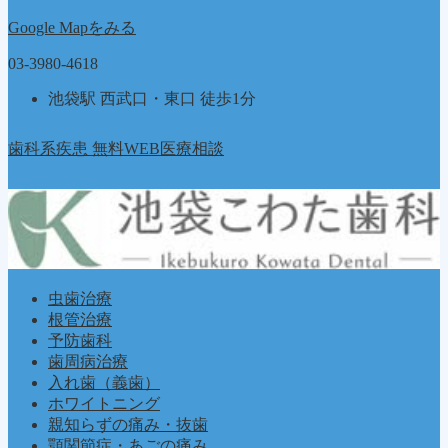
Google Mapをみる
03-3980-4618
池袋駅 西武口・東口 徒歩1分
歯科系疾患 無料WEB医療相談
虫歯治療
根管治療
予防歯科
歯周病治療
入れ歯（義歯）
ホワイトニング
親知らずの痛み・抜歯
顎関節症・あごの痛み