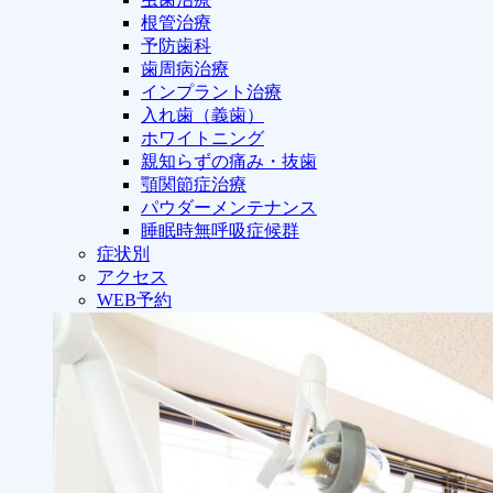
根管治療
予防歯科
歯周病治療
インプラント治療
入れ歯（義歯）
ホワイトニング
親知らずの痛み・抜歯
顎関節症治療
パウダーメンテナンス
睡眠時無呼吸症候群
症状別
アクセス
WEB予約