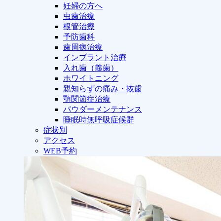
妊婦の方へ
虫歯治療
根管治療
予防歯科
歯周病治療
インプラント治療
入れ歯（義歯）
ホワイトニング
親知らずの痛み・抜歯
顎関節症治療
パウダーメンテナンス
睡眠時無呼吸症候群
症状別
アクセス
WEB予約