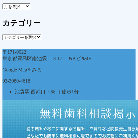
ア
ー
カ
カテゴリー
イ
ブ
カ
テ
ゴ
〒171-0022
リ
東京都豊島区南池袋1-18-17 I&Kビル4F
ー
Google Mapをみる
03-3980-4618
池袋駅 西武口・東口 徒歩1分