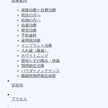
診療案内
保険治療と自費治療
初診の方へ
妊婦の方へ
虫歯治療
根管治療
予防歯科
歯周病治療
インプラント治療
入れ歯（義歯）
ホワイトニング
親知らずの痛み・抜歯
顎関節症治療
パウダーメンテナンス
睡眠時無呼吸症候群
症状別
アクセス