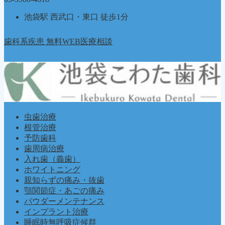
池袋駅 西武口・東口 徒歩1分
歯科系疾患 無料WEB医療相談
虫歯治療
根管治療
予防歯科
歯周病治療
入れ歯（義歯）
ホワイトニング
親知らずの痛み・抜歯
顎関節症・あごの痛み
パウダーメンテナンス
インプラント治療
睡眠時無呼吸症候群