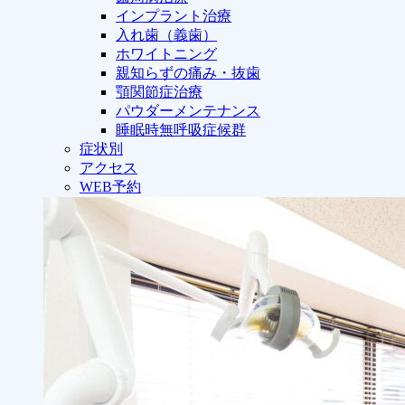
インプラント治療
入れ歯（義歯）
ホワイトニング
親知らずの痛み・抜歯
顎関節症治療
パウダーメンテナンス
睡眠時無呼吸症候群
症状別
アクセス
WEB予約