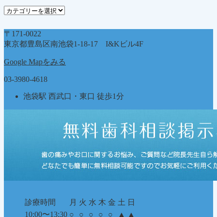
ブ
カ
テ
ゴ
〒171-0022
リ
東京都豊島区南池袋1-18-17 I&Kビル4F
ー
Google Mapをみる
03-3980-4618
池袋駅 西武口・東口 徒歩1分
診療時間
月
火
水
木
金
土
日
10:00〜13:30
○
○
○
○
○
▲
▲