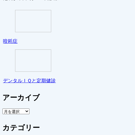
咬耗症
デンタルＩＱと定期健診
アーカイブ
ア
ー
カ
カテゴリー
イ