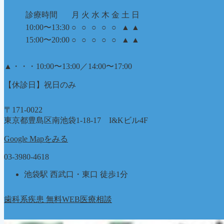
診療時間
月
火
水
木
金
土
日
10:00〜13:30
○
○
○
○
○
▲
▲
15:00〜20:00
○
○
○
○
○
▲
▲
▲
・・・10:00〜13:00／14:00〜17:00
【休診日】祝日のみ
〒171-0022
東京都豊島区南池袋1-18-17 I&Kビル4F
Google Mapをみる
03-3980-4618
池袋駅 西武口・東口 徒歩1分
歯科系疾患 無料WEB医療相談