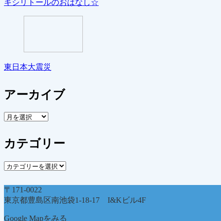
キシリトールのおはなし☆
東日本大震災
アーカイブ
ア
ー
カ
カテゴリー
イ
ブ
カ
テ
ゴ
〒171-0022
リ
東京都豊島区南池袋1-18-17 I&Kビル4F
ー
Google Mapをみる