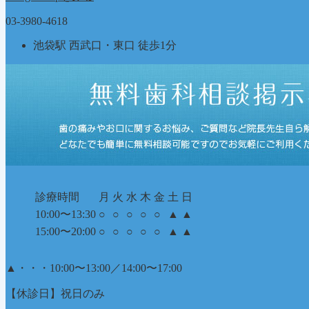
03-3980-4618
池袋駅 西武口・東口 徒歩1分
診療時間
月
火
水
木
金
土
日
10:00〜13:30
○
○
○
○
○
▲
▲
15:00〜20:00
○
○
○
○
○
▲
▲
▲
・・・10:00〜13:00／14:00〜17:00
【休診日】祝日のみ