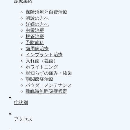
診療案内
保険治療と自費治療
初診の方へ
妊婦の方へ
虫歯治療
根管治療
予防歯科
歯周病治療
インプラント治療
入れ歯（義歯）
ホワイトニング
親知らずの痛み・抜歯
顎関節症治療
パウダーメンテナンス
睡眠時無呼吸症候群
症状別
アクセス