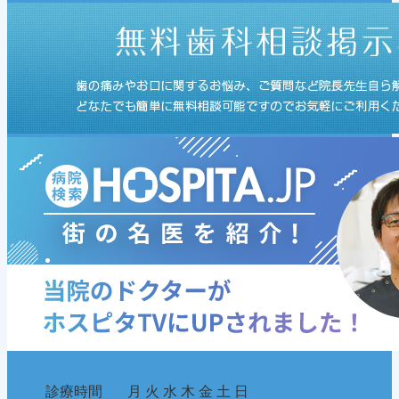
診療時間
月
火
水
木
金
土
日