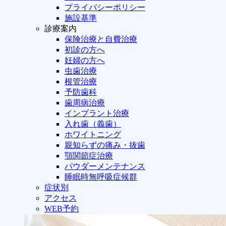
プライバシーポリシー
施設基準
診療案内
保険治療と自費治療
初診の方へ
妊婦の方へ
虫歯治療
根管治療
予防歯科
歯周病治療
インプラント治療
入れ歯（義歯）
ホワイトニング
親知らずの痛み・抜歯
顎関節症治療
パウダーメンテナンス
睡眠時無呼吸症候群
症状別
アクセス
WEB予約