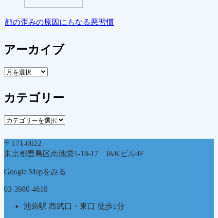
顔の歪みの原因にもなる悪習慣
アーカイブ
ア
ー
カ
カテゴリー
イ
ブ
カ
テ
ゴ
〒171-0022
リ
東京都豊島区南池袋1-18-17 I&Kビル4F
ー
Google Mapをみる
03-3980-4618
池袋駅 西武口・東口 徒歩1分