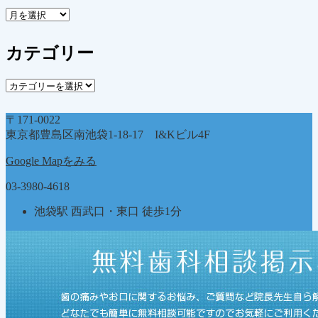
ア
ー
カ
カテゴリー
イ
ブ
カ
テ
ゴ
〒171-0022
リ
東京都豊島区南池袋1-18-17 I&Kビル4F
ー
Google Mapをみる
03-3980-4618
池袋駅 西武口・東口 徒歩1分