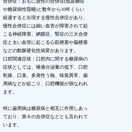
合併症：おもに急性の合併症(低血糖症
や糖尿病性昏睡)と数年から10年くらい
経過すると出現する慢性合併症があり、
慢性合併症には細い血管が障害されて起
こる神経障害、網膜症、腎症の三大合併
症と太い血管に起こる心筋梗塞や脳梗塞
などの動脈硬化性病変があります。
口腔関連症状：口腔内に関する糖尿病の
症状としては、唾液分泌量の低下、口腔
乾燥、口臭、多発性う蝕、味覚異常、歯
周病などが起こり、口腔機能が損なわれ
ます。
特に歯周病は糖尿病と相互に作用しあっ
ており、第６の合併症などとも言われて
います。