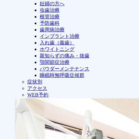
妊婦の方へ
虫歯治療
根管治療
予防歯科
歯周病治療
インプラント治療
入れ歯（義歯）
ホワイトニング
親知らずの痛み・抜歯
顎関節症治療
パウダーメンテナンス
睡眠時無呼吸症候群
症状別
アクセス
WEB予約