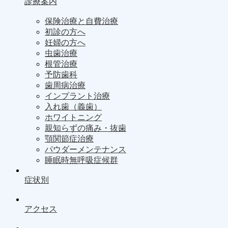
診療案内
保険治療と自費治療
初診の方へ
妊婦の方へ
虫歯治療
根管治療
予防歯科
歯周病治療
インプラント治療
入れ歯（義歯）
ホワイトニング
親知らずの痛み・抜歯
顎関節症治療
パウダーメンテナンス
睡眠時無呼吸症候群
症状別
アクセス