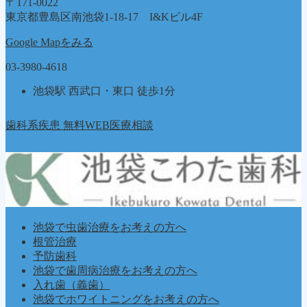
〒171-0022
東京都豊島区南池袋1-18-17 I&Kビル4F
Google Mapをみる
03-3980-4618
池袋駅 西武口・東口 徒歩1分
歯科系疾患 無料WEB医療相談
池袋で虫歯治療をお考えの方へ
根管治療
予防歯科
池袋で歯周病治療をお考えの方へ
入れ歯（義歯）
池袋でホワイトニングをお考えの方へ