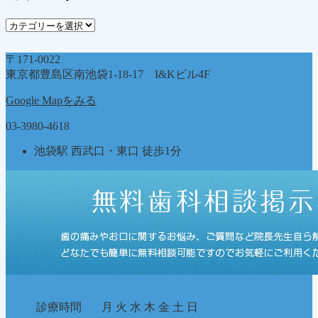
ブ
カ
テ
ゴ
〒171-0022
リ
東京都豊島区南池袋1-18-17 I&Kビル4F
ー
Google Mapをみる
03-3980-4618
池袋駅 西武口・東口 徒歩1分
診療時間
月
火
水
木
金
土
日