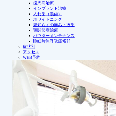
歯周病治療
インプラント治療
入れ歯（義歯）
ホワイトニング
親知らずの痛み・抜歯
顎関節症治療
パウダーメンテナンス
睡眠時無呼吸症候群
症状別
アクセス
WEB予約