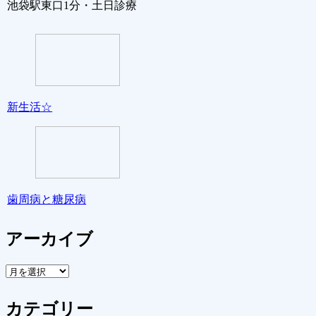
池袋駅東口1分・土日診療
新生活☆
歯周病と糖尿病
アーカイブ
ア
ー
カ
カテゴリー
イ