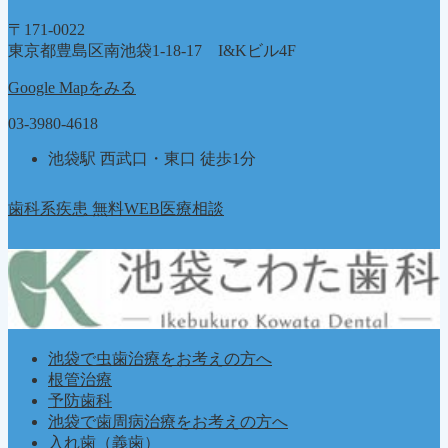
〒171-0022
東京都豊島区南池袋1-18-17 I&Kビル4F
Google Mapをみる
03-3980-4618
池袋駅 西武口・東口 徒歩1分
歯科系疾患 無料WEB医療相談
池袋で虫歯治療をお考えの方へ
根管治療
予防歯科
池袋で歯周病治療をお考えの方へ
入れ歯（義歯）