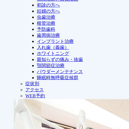
初診の方へ
妊婦の方へ
虫歯治療
根管治療
予防歯科
歯周病治療
インプラント治療
入れ歯（義歯）
ホワイトニング
親知らずの痛み・抜歯
顎関節症治療
パウダーメンテナンス
睡眠時無呼吸症候群
症状別
アクセス
WEB予約