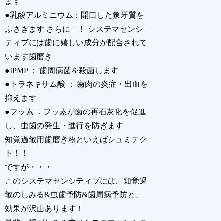
ます
●乳酸アルミニウム：開口した象牙質を
ふさぎます さらに！！ システマセンシ
ティブには歯に嬉しい成分が配合されて
います歯磨き
●IPMP ： 歯周病菌を殺菌します
●トラネキサム酸 ： 歯肉の炎症・出血を
抑えます
●フッ素 ：フッ素が歯の再石灰化を促進
し、虫歯の発生・進行を防ぎます
知覚過敏用歯磨き粉といえばシュミテク
ト！！
ですが・・・
このシステマセンシティブには、知覚過
敏のしみる&虫歯予防&歯周病予防と、
効果が沢山あります！