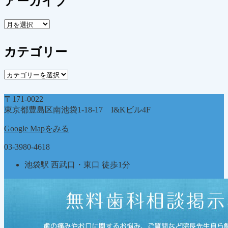
アーカイブ
ア
ー
カ
カテゴリー
イ
ブ
カ
テ
ゴ
〒171-0022
リ
東京都豊島区南池袋1-18-17 I&Kビル4F
ー
Google Mapをみる
03-3980-4618
池袋駅 西武口・東口 徒歩1分