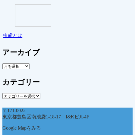
虫歯とは
アーカイブ
ア
ー
カ
カテゴリー
イ
ブ
カ
テ
ゴ
〒171-0022
リ
東京都豊島区南池袋1-18-17 I&Kビル4F
ー
Google Mapをみる