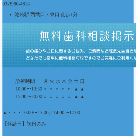
03-3980-4618
池袋駅 西武口・東口 徒歩1分
診療時間
月
火
水
木
金
土
日
10:00〜13:30
○
○
○
○
○
▲
▲
15:00〜20:00
○
○
○
○
○
▲
▲
▲
・・・10:00〜13:00／14:00〜17:00
【休診日】祝日のみ