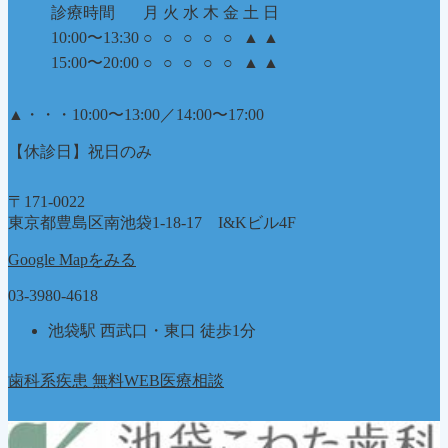
診療時間
月
火
水
木
金
土
日
10:00〜13:30
○
○
○
○
○
▲
▲
15:00〜20:00
○
○
○
○
○
▲
▲
▲
・・・10:00〜13:00／14:00〜17:00
【休診日】祝日のみ
〒171-0022
東京都豊島区南池袋1-18-17 I&Kビル4F
Google Mapをみる
03-3980-4618
池袋駅 西武口・東口 徒歩1分
歯科系疾患 無料WEB医療相談