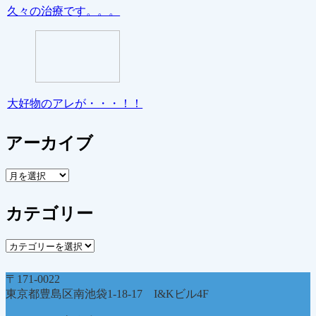
久々の治療です。。。
大好物のアレが・・・！！
アーカイブ
ア
ー
カ
カテゴリー
イ
ブ
カ
テ
ゴ
〒171-0022
リ
東京都豊島区南池袋1-18-17 I&Kビル4F
ー