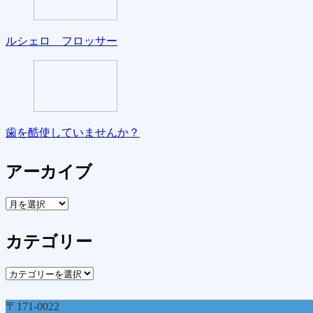
ルシェロ フロッサー
歯を酷使していませんか？
アーカイブ
ア
ー
カ
カテゴリー
イ
ブ
カ
テ
ゴ
〒171-0022