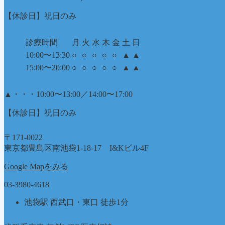
【休診日】祝日のみ
診療時間
月
火
水
木
金
土
日
10:00〜13:30
○
○
○
○
○
▲
▲
15:00〜20:00
○
○
○
○
○
▲
▲
▲
・・・10:00〜13:00／14:00〜17:00
【休診日】祝日のみ
〒171-0022
東京都豊島区南池袋1-18-17 I&Kビル4F
Google Mapをみる
03-3980-4618
池袋駅 西武口・東口 徒歩1分