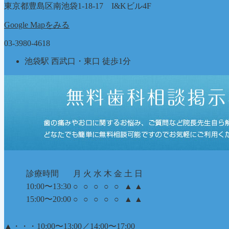
リ
東京都豊島区南池袋1-18-17 I&Kビル4F
ー
Google Mapをみる
03-3980-4618
池袋駅 西武口・東口 徒歩1分
診療時間
月
火
水
木
金
土
日
10:00〜13:30
○
○
○
○
○
▲
▲
15:00〜20:00
○
○
○
○
○
▲
▲
▲
・・・10:00〜13:00／14:00〜17:00