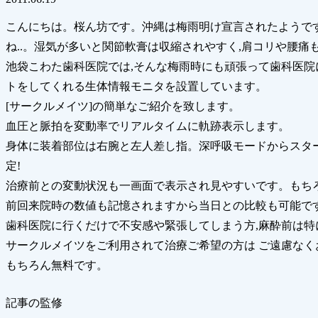
こんにちは。桜ん坊です。沖縄は梅雨明け宣言されたようです
ね..。湿気が多いと関節軟膏は収縮されやすく,肩コリや腰痛
池袋こわた歯科医院では,そんな梅雨時にも頑張って歯科医
トをしてくれる生体情報モニタを設置しています。
[サークルメイツ]の簡単なご紹介を致します。
血圧と脈拍を変動率でリアルタイムに軌跡表示します。
身体に装着部位は右腕と左人差し指。深呼吸モードからスター
定!
治療前との変動状況も一画面で表示され見やすいです。もち
前回来院時の数値も記憶されますから当日との比較も可能で
歯科医院に行くだけで不安感や緊張してしまう方,麻酔前は
サークルメイツをご利用されて治療ご希望の方は ご遠慮なく
もちろん無料です。
記事の監修