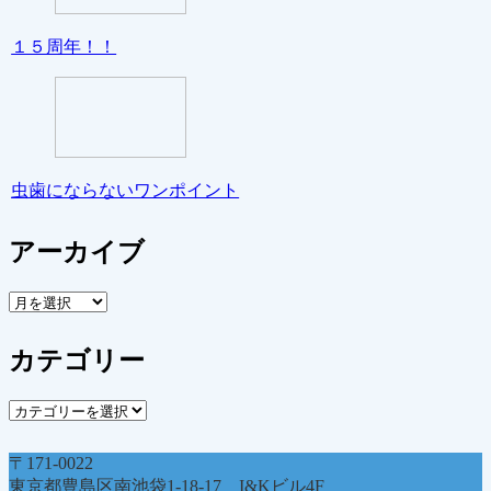
１５周年！！
虫歯にならないワンポイント
アーカイブ
ア
ー
カ
カテゴリー
イ
ブ
カ
テ
ゴ
〒171-0022
リ
東京都豊島区南池袋1-18-17 I&Kビル4F