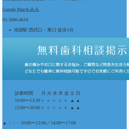
ー
Google Mapをみる
03-3980-4618
池袋駅 西武口・東口 徒歩1分
診療時間
月
火
水
木
金
土
日
10:00〜13:30
○
○
○
○
○
▲
▲
15:00〜20:00
○
○
○
○
○
▲
▲
▲
・・・10:00〜13:00／14:00〜17:00