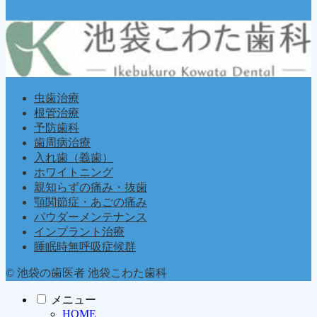
虫歯治療
根管治療
予防歯科
歯周病治療
入れ歯（義歯）
ホワイトニング
親知らずの痛み・抜歯
顎関節症・あごの痛み
パウダーメンテナンス
インプラント治療
睡眠時無呼吸症候群
© 池袋の歯医者 池袋こわた歯科
メニュー
HOME