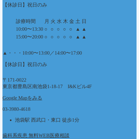
【休診日】祝日のみ
診療時間
月
火
水
木
金
土
日
10:00〜13:30
○
○
○
○
○
▲
▲
15:00〜20:00
○
○
○
○
○
▲
▲
▲
・・・10:00〜13:00／14:00〜17:00
【休診日】祝日のみ
〒171-0022
東京都豊島区南池袋1-18-17 I&Kビル4F
Google Mapをみる
03-3980-4618
池袋駅 西武口・東口 徒歩1分
歯科系疾患 無料WEB医療相談