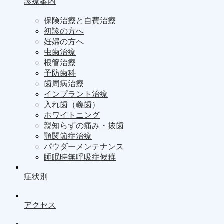
診療案内
保険治療と自費治療
初診の方へ
妊婦の方へ
虫歯治療
根管治療
予防歯科
歯周病治療
インプラント治療
入れ歯（義歯）
ホワイトニング
親知らずの痛み・抜歯
顎関節症治療
パウダーメンテナンス
睡眠時無呼吸症候群
症状別
アクセス