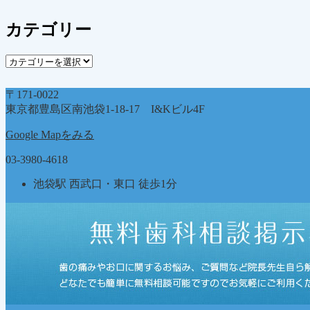
ー
カ
カテゴリー
イ
ブ
カ
テ
ゴ
〒171-0022
リ
東京都豊島区南池袋1-18-17 I&Kビル4F
ー
Google Mapをみる
03-3980-4618
池袋駅 西武口・東口 徒歩1分