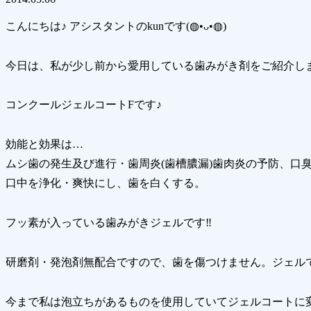
こんにちは♪ アシスタントのkunです(◍•ᴗ•◍)
今日は、私が少し前から愛用している歯みがき剤をご紹介しま
コンクールジェルコートFです♪
効能と効果は…
ムシ歯の発生及び進行・歯周炎(歯槽膿漏)歯肉炎の予防、口
口中を浄化・爽快にし、歯を白くする。
フッ素が入っている歯みがきジェルです‼︎
研磨剤・発泡剤無配合ですので、歯を傷つけません。ジェル
今まで私は泡立ちがあるものを使用していてジェルコートに