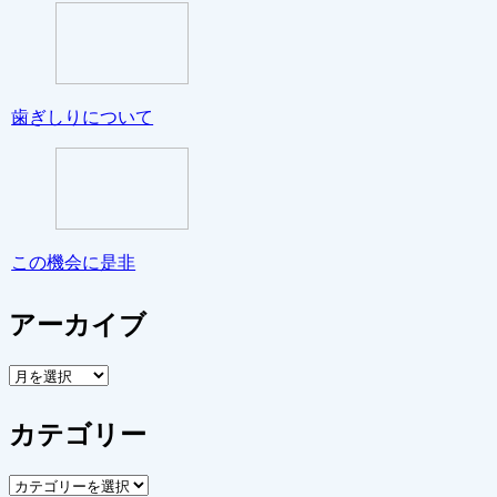
歯ぎしりについて
この機会に是非
アーカイブ
ア
ー
カ
カテゴリー
イ
ブ
カ