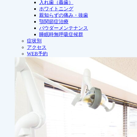
入れ歯（義歯）
ホワイトニング
親知らずの痛み・抜歯
顎関節症治療
パウダーメンテナンス
睡眠時無呼吸症候群
症状別
アクセス
WEB予約