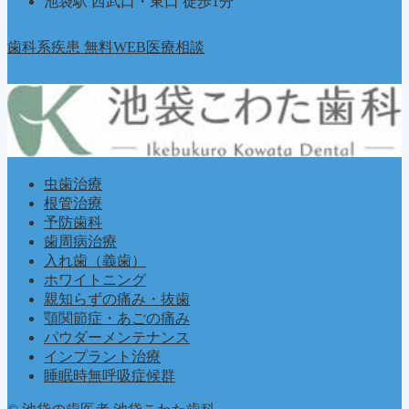
池袋駅 西武口・東口 徒歩1分
歯科系疾患 無料WEB医療相談
虫歯治療
根管治療
予防歯科
歯周病治療
入れ歯（義歯）
ホワイトニング
親知らずの痛み・抜歯
顎関節症・あごの痛み
パウダーメンテナンス
インプラント治療
睡眠時無呼吸症候群