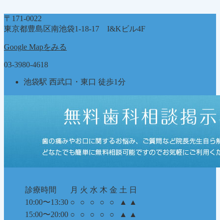
テ
ゴ
〒171-0022
リ
東京都豊島区南池袋1-18-17 I&Kビル4F
ー
Google Mapをみる
03-3980-4618
池袋駅 西武口・東口 徒歩1分
診療時間
月
火
水
木
金
土
日
10:00〜13:30
○
○
○
○
○
▲
▲
15:00〜20:00
○
○
○
○
○
▲
▲