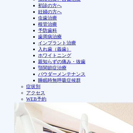
初診の方へ
妊婦の方へ
虫歯治療
根管治療
予防歯科
歯周病治療
インプラント治療
入れ歯（義歯）
ホワイトニング
親知らずの痛み・抜歯
顎関節症治療
パウダーメンテナンス
睡眠時無呼吸症候群
症状別
アクセス
WEB予約