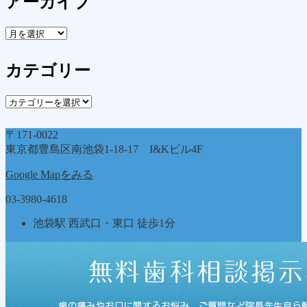
アーカイブ
ア
ー
カ
カテゴリー
イ
ブ
カ
テ
ゴ
〒171-0022
リ
東京都豊島区南池袋1-18-17 I&Kビル4F
ー
Google Mapをみる
03-3980-4618
池袋駅 西武口・東口 徒歩1分