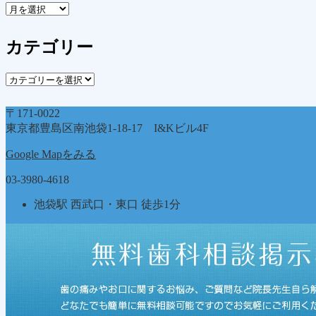
ア
ー
カ
カテゴリー
イ
ブ
カ
テ
ゴ
〒171-0022
リ
東京都豊島区南池袋1-18-17 I&Kビル4F
ー
Google Mapをみる
03-3980-4618
池袋駅 西武口・東口 徒歩1分