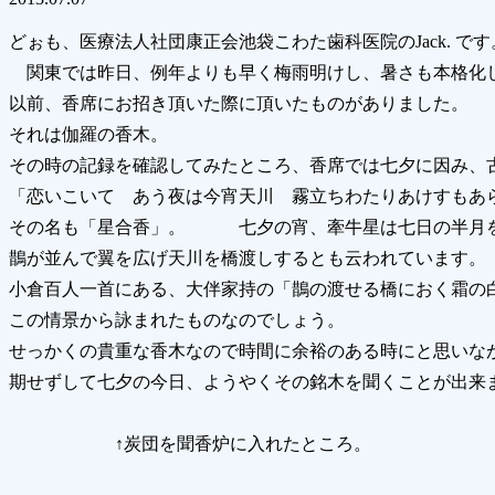
どぉも、医療法人社団康正会池袋こわた歯科医院のJack. です
関東では昨日、例年よりも早く梅雨明けし、暑さも本格化
以前、香席にお招き頂いた際に頂いたものがありました。
それは伽羅の香木。
その時の記録を確認してみたところ、香席では七夕に因み、
「恋いこいて あう夜は今宵天川 霧立ちわたりあけすもあ
その名も「星合香」。 七夕の宵、牽牛星は七日の半月を
鵲が並んで翼を広げ天川を橋渡しするとも云われています。
小倉百人一首にある、大伴家持の「鵲の渡せる橋におく霜の
この情景から詠まれたものなのでしょう。
せっかくの貴重な香木なので時間に余裕のある時にと思いな
期せずして七夕の今日、ようやくその銘木を聞くことが出来
↑炭団を聞香炉に入れたところ。