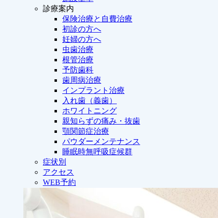
診療案内
保険治療と自費治療
初診の方へ
妊婦の方へ
虫歯治療
根管治療
予防歯科
歯周病治療
インプラント治療
入れ歯（義歯）
ホワイトニング
親知らずの痛み・抜歯
顎関節症治療
パウダーメンテナンス
睡眠時無呼吸症候群
症状別
アクセス
WEB予約