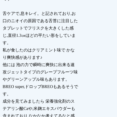
舌ケアで,息キレイ。と記されており,お
口のニオイの原因である舌苔に注目した
タブレットでフリスクを大きくした感
じ,直径1.3㎝ほどの平たい形をしていま
す。
私が食したのはクリアミント味で かな
り爽快感があります♪
他には 泡の力で瞬時に爽快に出来る速
攻ジェットタイプのグレープフルーツ味
やグリーンアップル味もあります。
BREO super,ドロップBREOもあるそうで
す。
成分を見てみましたら 栄養強化剤のス
テアリン酸Caや,米麹エキスパウダーも
含まれており なかなか考えてるなと感