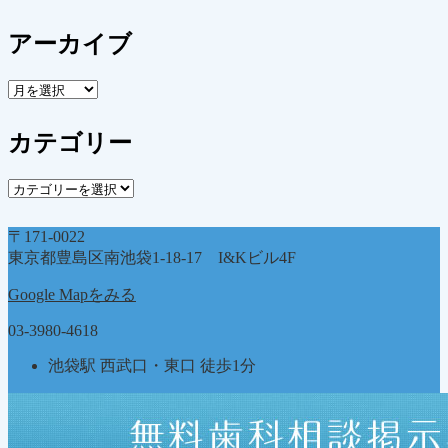
アーカイブ
ア
ー
カ
カテゴリー
イ
ブ
カ
テ
ゴ
〒171-0022
リ
東京都豊島区南池袋1-18-17 I&Kビル4F
ー
Google Mapをみる
03-3980-4618
池袋駅 西武口・東口 徒歩1分