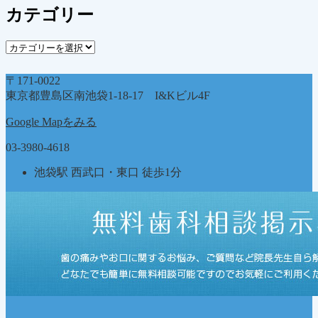
カ
カテゴリー
イ
ブ
カ
テ
ゴ
〒171-0022
リ
東京都豊島区南池袋1-18-17 I&Kビル4F
ー
Google Mapをみる
03-3980-4618
池袋駅 西武口・東口 徒歩1分