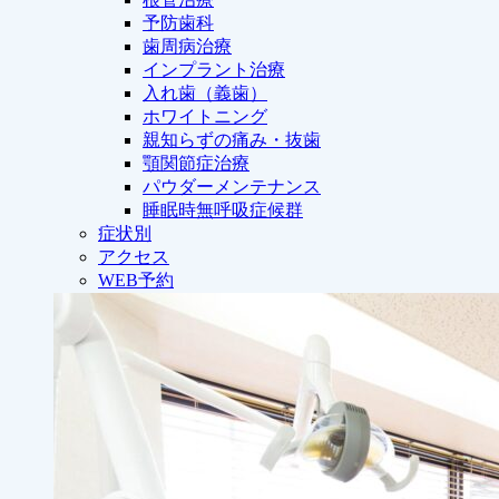
予防歯科
歯周病治療
インプラント治療
入れ歯（義歯）
ホワイトニング
親知らずの痛み・抜歯
顎関節症治療
パウダーメンテナンス
睡眠時無呼吸症候群
症状別
アクセス
WEB予約