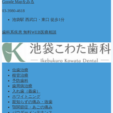
Google Mapをみる
03-3980-4618
池袋駅 西武口・東口 徒歩1分
歯科系疾患 無料WEB医療相談
虫歯治療
根管治療
予防歯科
歯周病治療
入れ歯（義歯）
ホワイトニング
親知らずの痛み・抜歯
顎関節症・あごの痛み
パウダーメンテナンス