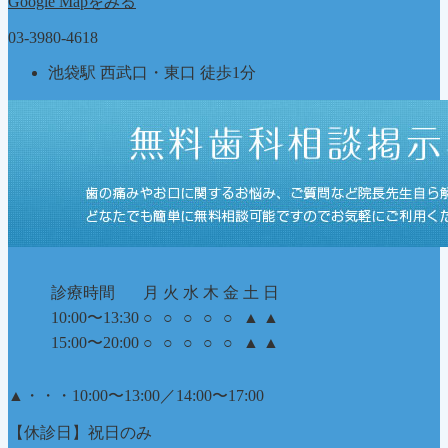
Google Mapをみる
03-3980-4618
池袋駅 西武口・東口 徒歩1分
診療時間
月
火
水
木
金
土
日
10:00〜13:30
○
○
○
○
○
▲
▲
15:00〜20:00
○
○
○
○
○
▲
▲
▲
・・・10:00〜13:00／14:00〜17:00
【休診日】祝日のみ