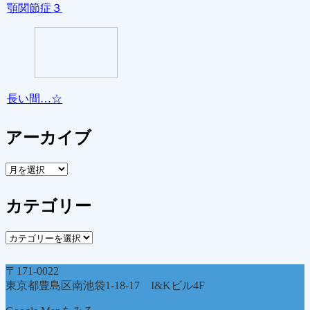
顎関節症３
長い間…☆
アーカイブ
ア
ー
カ
カテゴリー
イ
ブ
カ
テ
ゴ
〒171-0022
リ
東京都豊島区南池袋1-18-17 I&Kビル4F
ー