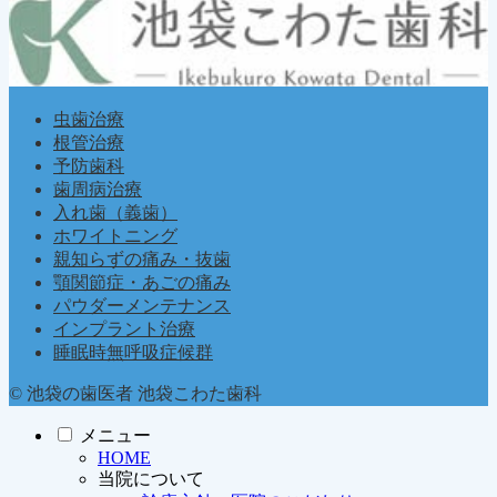
虫歯治療
根管治療
予防歯科
歯周病治療
入れ歯（義歯）
ホワイトニング
親知らずの痛み・抜歯
顎関節症・あごの痛み
パウダーメンテナンス
インプラント治療
睡眠時無呼吸症候群
© 池袋の歯医者 池袋こわた歯科
メニュー
HOME
当院について