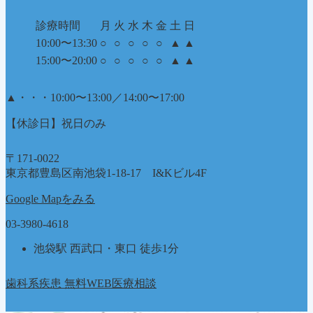
診療時間
月
火
水
木
金
土
日
10:00〜13:30
○
○
○
○
○
▲
▲
15:00〜20:00
○
○
○
○
○
▲
▲
▲
・・・10:00〜13:00／14:00〜17:00
【休診日】祝日のみ
〒171-0022
東京都豊島区南池袋1-18-17 I&Kビル4F
Google Mapをみる
03-3980-4618
池袋駅 西武口・東口 徒歩1分
歯科系疾患 無料WEB医療相談