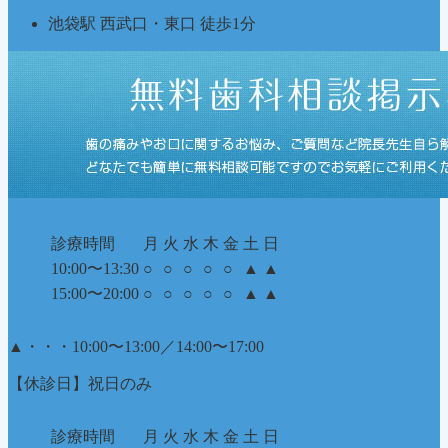
池袋駅 西武口・東口 徒歩1分
診療時間
月
火
水
木
金
土
日
10:00〜13:30
○
○
○
○
○
▲
▲
15:00〜20:00
○
○
○
○
○
▲
▲
▲
・・・10:00〜13:00／14:00〜17:00
【休診日】祝日のみ
診療時間
月
火
水
木
金
土
日