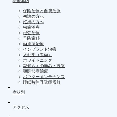
診療案内
保険治療と自費治療
初診の方へ
妊婦の方へ
虫歯治療
根管治療
予防歯科
歯周病治療
インプラント治療
入れ歯（義歯）
ホワイトニング
親知らずの痛み・抜歯
顎関節症治療
パウダーメンテナンス
睡眠時無呼吸症候群
症状別
アクセス