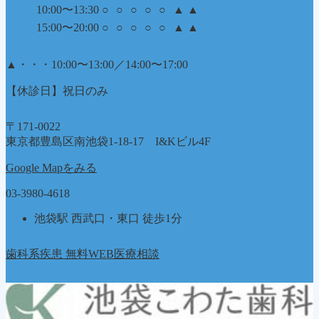
10:00〜13:30
○
○
○
○
○
▲
▲
15:00〜20:00
○
○
○
○
○
▲
▲
▲
・・・10:00〜13:00／14:00〜17:00
【休診日】祝日のみ
〒171-0022
東京都豊島区南池袋1-18-17 I&Kビル4F
Google Mapをみる
03-3980-4618
池袋駅 西武口・東口 徒歩1分
歯科系疾患 無料WEB医療相談