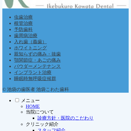
虫歯治療
根管治療
予防歯科
歯周病治療
入れ歯（義歯）
ホワイトニング
親知らずの痛み・抜歯
顎関節症・あごの痛み
パウダーメンテナンス
インプラント治療
睡眠時無呼吸症候群
© 池袋の歯医者 池袋こわた歯科
メニュー
HOME
当院について
診療方針・医院のこだわり
クリニック紹介
スタッフ紹介