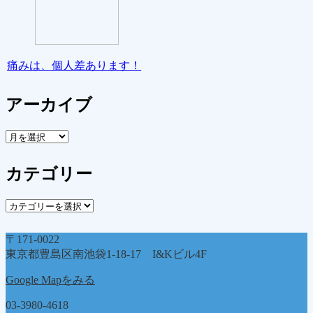
痛みは、個人差あります！
アーカイブ
ア
ー
カ
カテゴリー
イ
ブ
カ
テ
ゴ
〒171-0022
リ
東京都豊島区南池袋1-18-17 I&Kビル4F
ー
Google Mapをみる
03-3980-4618