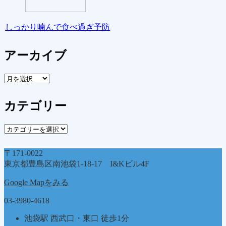
しっかり噛んで食べ過ぎ予防
アーカイブ
ア
ー
カ
カテゴリー
イ
ブ
カ
テ
ゴ
〒171-0022
リ
東京都豊島区南池袋1-18-17 I&Kビル4F
ー
Google Mapをみる
03-3980-4618
池袋駅 西武口・東口 徒歩1分