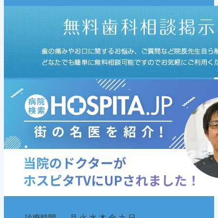
診療時間
月
火
水
木
金
土
日