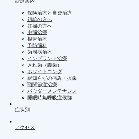
診療案内
保険治療と自費治療
初診の方へ
妊婦の方へ
虫歯治療
根管治療
予防歯科
歯周病治療
インプラント治療
入れ歯（義歯）
ホワイトニング
親知らずの痛み・抜歯
顎関節症治療
パウダーメンテナンス
睡眠時無呼吸症候群
症状別
アクセス