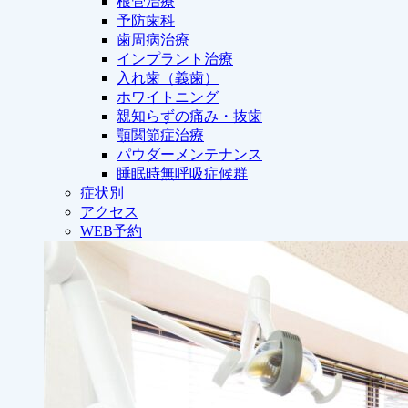
根管治療
予防歯科
歯周病治療
インプラント治療
入れ歯（義歯）
ホワイトニング
親知らずの痛み・抜歯
顎関節症治療
パウダーメンテナンス
睡眠時無呼吸症候群
症状別
アクセス
WEB予約