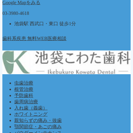
Google Mapをみる
03-3980-4618
池袋駅 西武口・東口 徒歩1分
歯科系疾患 無料WEB医療相談
虫歯治療
根管治療
予防歯科
歯周病治療
入れ歯（義歯）
ホワイトニング
親知らずの痛み・抜歯
顎関節症・あごの痛み
パウダーメンテナンス