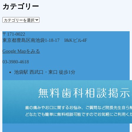
カ
カテゴリー
イ
ブ
カ
テ
ゴ
〒171-0022
リ
東京都豊島区南池袋1-18-17 I&Kビル4F
ー
Google Mapをみる
03-3980-4618
池袋駅 西武口・東口 徒歩1分