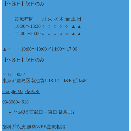
【休診日】祝日のみ
診療時間
月
火
水
木
金
土
日
10:00〜13:30
○
○
○
○
○
▲
▲
15:00〜20:00
○
○
○
○
○
▲
▲
▲
・・・10:00〜13:00／14:00〜17:00
【休診日】祝日のみ
〒171-0022
東京都豊島区南池袋1-18-17 I&Kビル4F
Google Mapをみる
03-3980-4618
池袋駅 西武口・東口 徒歩1分
歯科系疾患 無料WEB医療相談