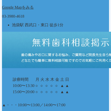
ー
Google Mapをみる
03-3980-4618
池袋駅 西武口・東口 徒歩1分
診療時間
月
火
水
木
金
土
日
10:00〜13:30
○
○
○
○
○
▲
▲
15:00〜20:00
○
○
○
○
○
▲
▲
▲
・・・10:00〜13:00／14:00〜17:00