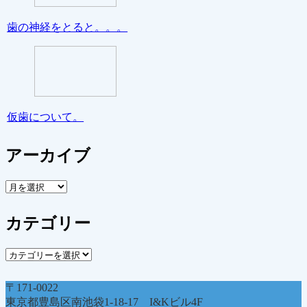
歯の神経をとると。。。
仮歯について。
アーカイブ
ア
ー
カ
カテゴリー
イ
ブ
カ
テ
ゴ
〒171-0022
リ
東京都豊島区南池袋1-18-17 I&Kビル4F