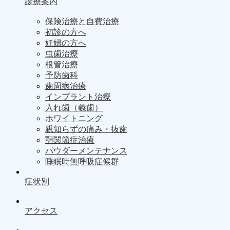
診療案内
保険治療と自費治療
初診の方へ
妊婦の方へ
虫歯治療
根管治療
予防歯科
歯周病治療
インプラント治療
入れ歯（義歯）
ホワイトニング
親知らずの痛み・抜歯
顎関節症治療
パウダーメンテナンス
睡眠時無呼吸症候群
症状別
アクセス