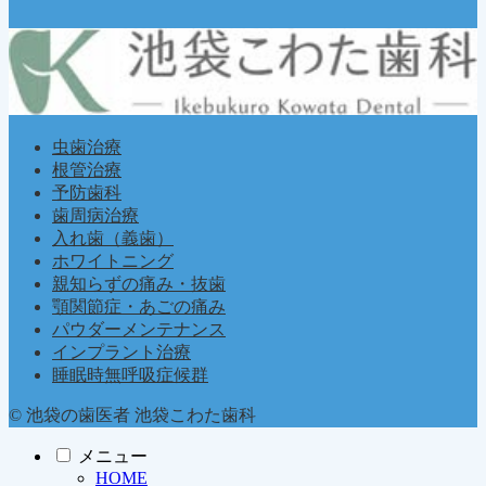
虫歯治療
根管治療
予防歯科
歯周病治療
入れ歯（義歯）
ホワイトニング
親知らずの痛み・抜歯
顎関節症・あごの痛み
パウダーメンテナンス
インプラント治療
睡眠時無呼吸症候群
© 池袋の歯医者 池袋こわた歯科
メニュー
HOME