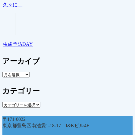
久々に…
虫歯予防DAY
アーカイブ
ア
ー
カ
カテゴリー
イ
ブ
カ
テ
ゴ
〒171-0022
リ
東京都豊島区南池袋1-18-17 I&Kビル4F
ー