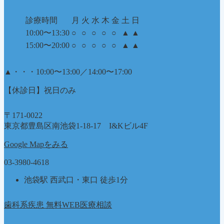
診療時間
月
火
水
木
金
土
日
10:00〜13:30
○
○
○
○
○
▲
▲
15:00〜20:00
○
○
○
○
○
▲
▲
▲
・・・10:00〜13:00／14:00〜17:00
【休診日】祝日のみ
〒171-0022
東京都豊島区南池袋1-18-17 I&Kビル4F
Google Mapをみる
03-3980-4618
池袋駅 西武口・東口 徒歩1分
歯科系疾患 無料WEB医療相談