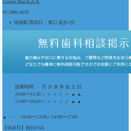
Google Mapをみる
03-3980-4618
池袋駅 西武口・東口 徒歩1分
診療時間
月
火
水
木
金
土
日
10:00〜13:30
○
○
○
○
○
▲
▲
15:00〜20:00
○
○
○
○
○
▲
▲
▲
・・・10:00〜13:00／14:00〜17:00
【休診日】祝日のみ