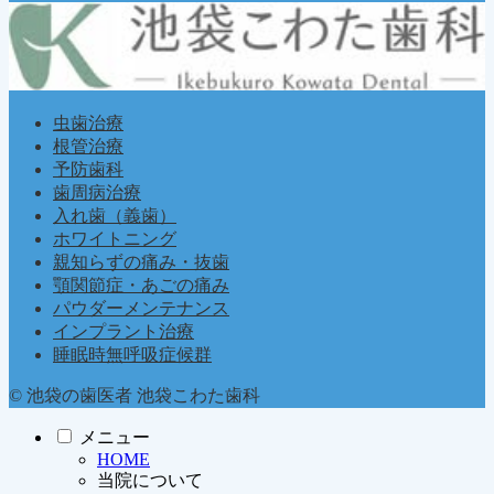
虫歯治療
根管治療
予防歯科
歯周病治療
入れ歯（義歯）
ホワイトニング
親知らずの痛み・抜歯
顎関節症・あごの痛み
パウダーメンテナンス
インプラント治療
睡眠時無呼吸症候群
© 池袋の歯医者 池袋こわた歯科
メニュー
HOME
当院について