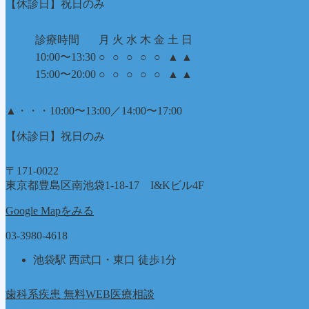
【休診日】祝日のみ
診療時間
月
火
水
木
金
土
日
10:00〜13:30
○
○
○
○
○
▲
▲
15:00〜20:00
○
○
○
○
○
▲
▲
▲
・・・10:00〜13:00／14:00〜17:00
【休診日】祝日のみ
〒171-0022
東京都豊島区南池袋1-18-17 I&Kビル4F
Google Mapをみる
03-3980-4618
池袋駅 西武口・東口 徒歩1分
歯科系疾患 無料WEB医療相談