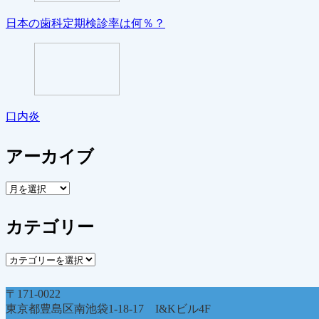
日本の歯科定期検診率は何％？
口内炎
アーカイブ
ア
ー
カ
カテゴリー
イ
ブ
カ
テ
ゴ
〒171-0022
リ
東京都豊島区南池袋1-18-17 I&Kビル4F
ー