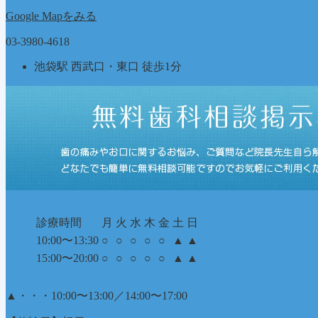
Google Mapをみる
03-3980-4618
池袋駅 西武口・東口 徒歩1分
診療時間
月
火
水
木
金
土
日
10:00〜13:30
○
○
○
○
○
▲
▲
15:00〜20:00
○
○
○
○
○
▲
▲
▲
・・・10:00〜13:00／14:00〜17:00