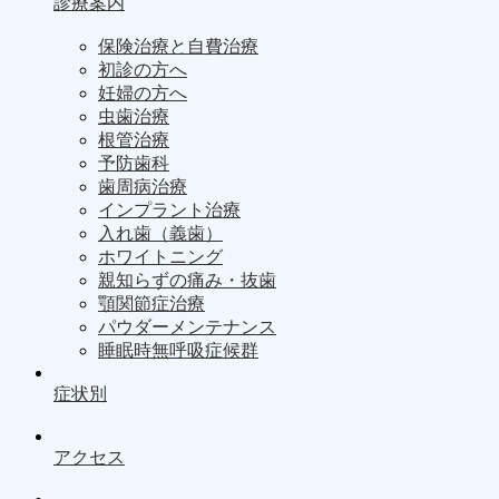
診療案内
保険治療と自費治療
初診の方へ
妊婦の方へ
虫歯治療
根管治療
予防歯科
歯周病治療
インプラント治療
入れ歯（義歯）
ホワイトニング
親知らずの痛み・抜歯
顎関節症治療
パウダーメンテナンス
睡眠時無呼吸症候群
症状別
アクセス