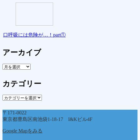
口呼吸には危険が…！part①
アーカイブ
ア
ー
カ
カテゴリー
イ
ブ
カ
テ
ゴ
〒171-0022
リ
東京都豊島区南池袋1-18-17 I&Kビル4F
ー
Google Mapをみる