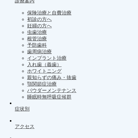
診療案内
保険治療と自費治療
初診の方へ
妊婦の方へ
虫歯治療
根管治療
予防歯科
歯周病治療
インプラント治療
入れ歯（義歯）
ホワイトニング
親知らずの痛み・抜歯
顎関節症治療
パウダーメンテナンス
睡眠時無呼吸症候群
症状別
アクセス