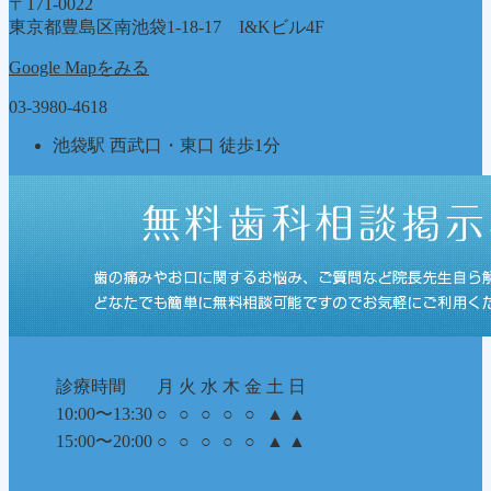
〒171-0022
リ
東京都豊島区南池袋1-18-17 I&Kビル4F
ー
Google Mapをみる
03-3980-4618
池袋駅 西武口・東口 徒歩1分
診療時間
月
火
水
木
金
土
日
10:00〜13:30
○
○
○
○
○
▲
▲
15:00〜20:00
○
○
○
○
○
▲
▲