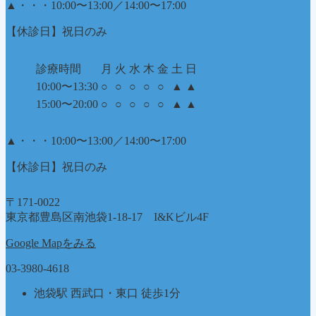
▲
・・・10:00〜13:00／14:00〜17:00
【休診日】祝日のみ
診療時間
月
火
水
木
金
土
日
10:00〜13:30
○
○
○
○
○
▲
▲
15:00〜20:00
○
○
○
○
○
▲
▲
▲
・・・10:00〜13:00／14:00〜17:00
【休診日】祝日のみ
〒171-0022
東京都豊島区南池袋1-18-17 I&Kビル4F
Google Mapをみる
03-3980-4618
池袋駅 西武口・東口 徒歩1分