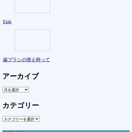
Etak
歯ブラシの替え時って
アーカイブ
ア
ー
カ
カテゴリー
イ
ブ
カ
テ
ゴ