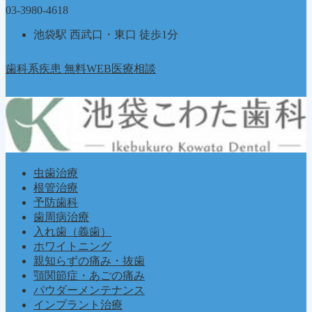
03-3980-4618
池袋駅 西武口・東口 徒歩1分
歯科系疾患 無料WEB医療相談
虫歯治療
根管治療
予防歯科
歯周病治療
入れ歯（義歯）
ホワイトニング
親知らずの痛み・抜歯
顎関節症・あごの痛み
パウダーメンテナンス
インプラント治療