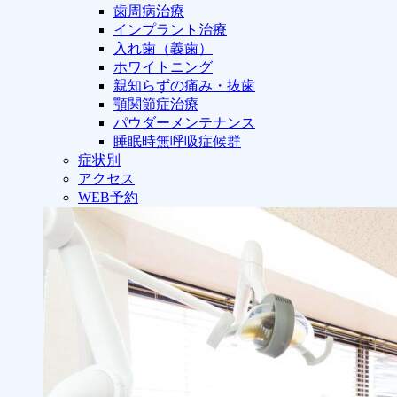
歯周病治療
インプラント治療
入れ歯（義歯）
ホワイトニング
親知らずの痛み・抜歯
顎関節症治療
パウダーメンテナンス
睡眠時無呼吸症候群
症状別
アクセス
WEB予約