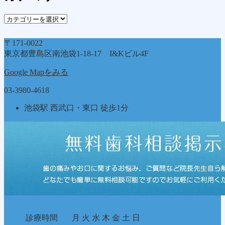
ブ
カ
テ
ゴ
〒171-0022
リ
東京都豊島区南池袋1-18-17 I&Kビル4F
ー
Google Mapをみる
03-3980-4618
池袋駅 西武口・東口 徒歩1分
診療時間
月
火
水
木
金
土
日