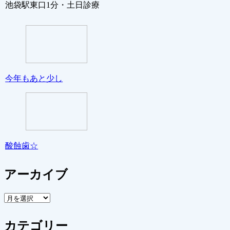
池袋駅東口1分・土日診療
今年もあと少し
酸蝕歯☆
アーカイブ
ア
ー
カ
カテゴリー
イ