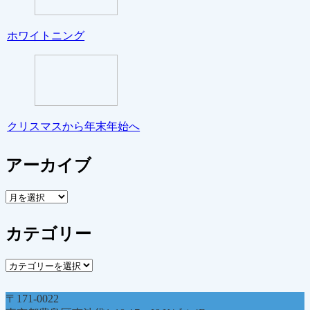
ホワイトニング
クリスマスから年末年始へ
アーカイブ
ア
ー
カ
カテゴリー
イ
ブ
カ
テ
ゴ
〒171-0022
リ