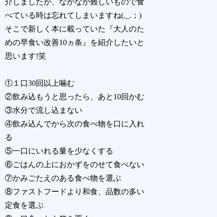
介しましたが、なかなか難しいもので食
べている時は忘れてしまいますね(._.；)
そこで新しく本に載っていた『大人のた
めの早食い改善10ヵ条』を紹介したいと
思います!笑
①１口30回以上噛む
②飲み込もうと思ったら、あと10回かむ
③水分で流し込まない
④飲み込んでから次の食べ物を口に入れ
る
⑤一口にいれる量を少なくする
⑥ごはんの上におかずをのせて食べない
⑦かみごたえのある食べ物を選ぶ
⑧ファストフードより和食、品数の多い
定食を選ぶ