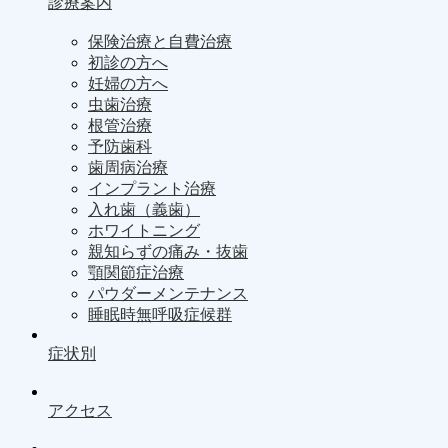
診療案内
保険治療と自費治療
初診の方へ
妊婦の方へ
虫歯治療
根管治療
予防歯科
歯周病治療
インプラント治療
入れ歯（義歯）
ホワイトニング
親知らずの痛み・抜歯
顎関節症治療
パウダーメンテナンス
睡眠時無呼吸症候群
症状別
アクセス