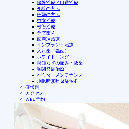
保険治療と自費治療
初診の方へ
妊婦の方へ
虫歯治療
根管治療
予防歯科
歯周病治療
インプラント治療
入れ歯（義歯）
ホワイトニング
親知らずの痛み・抜歯
顎関節症治療
パウダーメンテナンス
睡眠時無呼吸症候群
症状別
アクセス
WEB予約