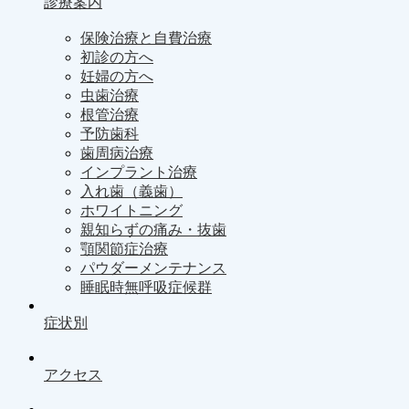
診療案内
保険治療と自費治療
初診の方へ
妊婦の方へ
虫歯治療
根管治療
予防歯科
歯周病治療
インプラント治療
入れ歯（義歯）
ホワイトニング
親知らずの痛み・抜歯
顎関節症治療
パウダーメンテナンス
睡眠時無呼吸症候群
症状別
アクセス