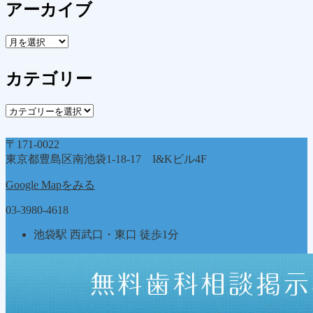
アーカイブ
ア
ー
カ
カテゴリー
イ
ブ
カ
テ
ゴ
〒171-0022
リ
東京都豊島区南池袋1-18-17 I&Kビル4F
ー
Google Mapをみる
03-3980-4618
池袋駅 西武口・東口 徒歩1分