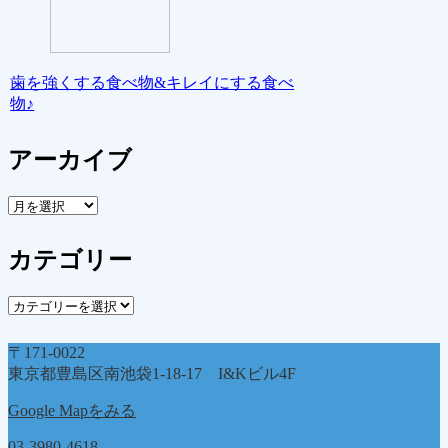
歯を強くする食べ物&キレイにする食べ
物♪
アーカイブ
ア
ー
カ
カテゴリー
イ
ブ
カ
テ
ゴ
〒171-0022
リ
東京都豊島区南池袋1-18-17 I&Kビル4F
ー
Google Mapをみる
03-3980-4618