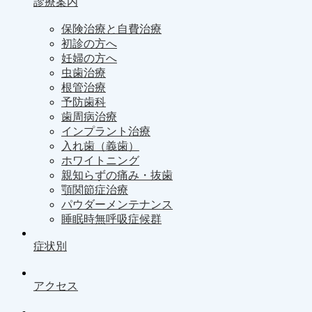
診療案内
保険治療と自費治療
初診の方へ
妊婦の方へ
虫歯治療
根管治療
予防歯科
歯周病治療
インプラント治療
入れ歯（義歯）
ホワイトニング
親知らずの痛み・抜歯
顎関節症治療
パウダーメンテナンス
睡眠時無呼吸症候群
症状別
アクセス