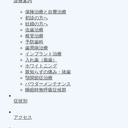
診療案内
保険治療と自費治療
初診の方へ
妊婦の方へ
虫歯治療
根管治療
予防歯科
歯周病治療
インプラント治療
入れ歯（義歯）
ホワイトニング
親知らずの痛み・抜歯
顎関節症治療
パウダーメンテナンス
睡眠時無呼吸症候群
症状別
アクセス