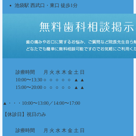
池袋駅 西武口・東口 徒歩1分
診療時間
月
火
水
木
金
土
日
10:00〜13:30
○
○
○
○
○
▲
▲
15:00〜20:00
○
○
○
○
○
▲
▲
▲
・・・10:00〜13:00／14:00〜17:00
【休診日】祝日のみ
診療時間
月
火
水
木
金
土
日