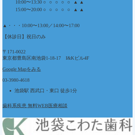
10:00〜13:30
○
○
○
○
○
▲
▲
15:00〜20:00
○
○
○
○
○
▲
▲
▲
・・・10:00〜13:00／14:00〜17:00
【休診日】祝日のみ
〒171-0022
東京都豊島区南池袋1-18-17 I&Kビル4F
Google Mapをみる
03-3980-4618
池袋駅 西武口・東口 徒歩1分
歯科系疾患 無料WEB医療相談