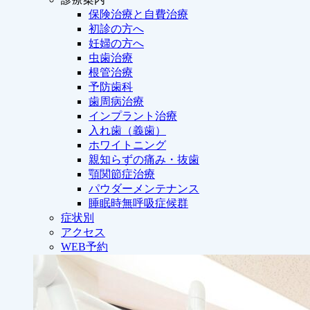
保険治療と自費治療
初診の方へ
妊婦の方へ
虫歯治療
根管治療
予防歯科
歯周病治療
インプラント治療
入れ歯（義歯）
ホワイトニング
親知らずの痛み・抜歯
顎関節症治療
パウダーメンテナンス
睡眠時無呼吸症候群
症状別
アクセス
WEB予約