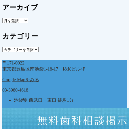
アーカイブ
ア
ー
カ
カテゴリー
イ
ブ
カ
テ
ゴ
〒171-0022
リ
東京都豊島区南池袋1-18-17 I&Kビル4F
ー
Google Mapをみる
03-3980-4618
池袋駅 西武口・東口 徒歩1分