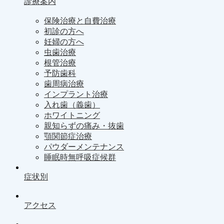
診療案内
保険治療と自費治療
初診の方へ
妊婦の方へ
虫歯治療
根管治療
予防歯科
歯周病治療
インプラント治療
入れ歯（義歯）
ホワイトニング
親知らずの痛み・抜歯
顎関節症治療
パウダーメンテナンス
睡眠時無呼吸症候群
症状別
アクセス