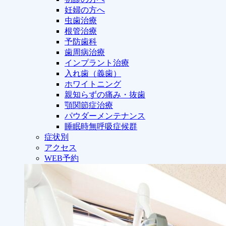
妊婦の方へ
虫歯治療
根管治療
予防歯科
歯周病治療
インプラント治療
入れ歯（義歯）
ホワイトニング
親知らずの痛み・抜歯
顎関節症治療
パウダーメンテナンス
睡眠時無呼吸症候群
症状別
アクセス
WEB予約