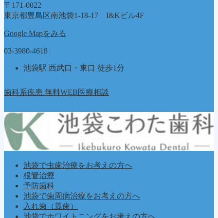
〒171-0022
東京都豊島区南池袋1-18-17 I&Kビル4F
Google Mapをみる
03-3980-4618
池袋駅 西武口・東口 徒歩1分
歯科系疾患 無料WEB医療相談
池袋で虫歯治療をお考えの方へ
根管治療
予防歯科
池袋で歯周病治療をお考えの方へ
入れ歯（義歯）
池袋でホワイトニングをお考えの方へ