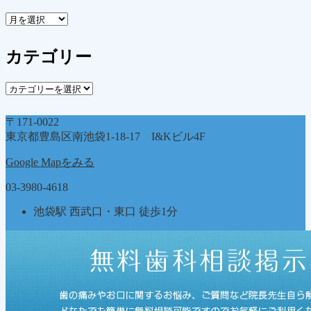
ア
ー
カ
カテゴリー
イ
ブ
カ
テ
ゴ
〒171-0022
リ
東京都豊島区南池袋1-18-17 I&Kビル4F
ー
Google Mapをみる
03-3980-4618
池袋駅 西武口・東口 徒歩1分