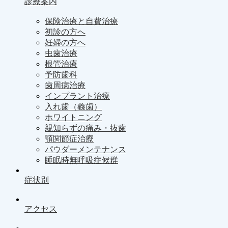
診療案内
保険治療と自費治療
初診の方へ
妊婦の方へ
虫歯治療
根管治療
予防歯科
歯周病治療
インプラント治療
入れ歯（義歯）
ホワイトニング
親知らずの痛み・抜歯
顎関節症治療
パウダーメンテナンス
睡眠時無呼吸症候群
症状別
アクセス