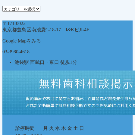
ブ
カ
テ
ゴ
〒171-0022
リ
東京都豊島区南池袋1-18-17 I&Kビル4F
ー
Google Mapをみる
03-3980-4618
池袋駅 西武口・東口 徒歩1分
診療時間
月
火
水
木
金
土
日