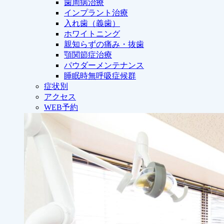
歯周病治療
インプラント治療
入れ歯（義歯）
ホワイトニング
親知らずの痛み・抜歯
顎関節症治療
パウダーメンテナンス
睡眠時無呼吸症候群
症状別
アクセス
WEB予約