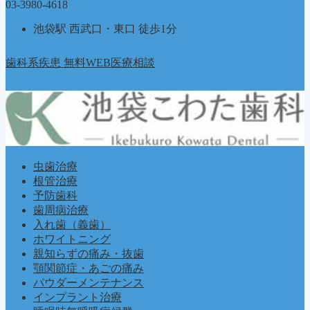
03-3980-4618
池袋駅 西武口・東口 徒歩1分
歯科系疾患 無料WEB医療相談
虫歯治療
根管治療
予防歯科
歯周病治療
入れ歯（義歯）
ホワイトニング
親知らずの痛み・抜歯
顎関節症・あごの痛み
パウダーメンテナンス
インプラント治療