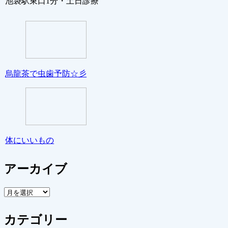
池袋駅東口1分・土日診療
烏龍茶で虫歯予防☆彡
体にいいもの
アーカイブ
ア
ー
カ
カテゴリー
イ