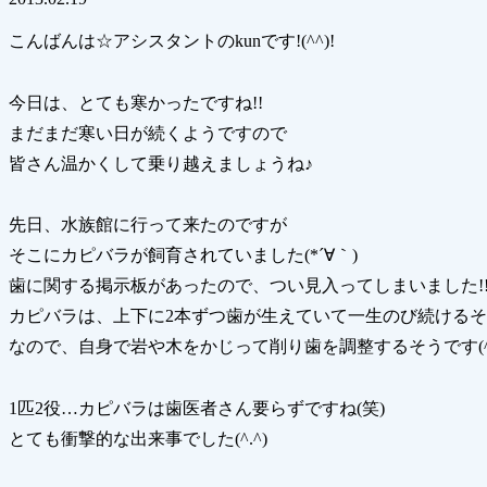
こんばんは☆アシスタントのkunです!(^^)!
今日は、とても寒かったですね!!
まだまだ寒い日が続くようですので
皆さん温かくして乗り越えましょうね♪
先日、水族館に行って来たのですが
そこにカピバラが飼育されていました(*´∀｀)
歯に関する掲示板があったので、つい見入ってしまいました!
カピバラは、上下に2本ずつ歯が生えていて一生のび続けるそうで
なので、自身で岩や木をかじって削り歯を調整するそうです(^
1匹2役…カピバラは歯医者さん要らずですね(笑)
とても衝撃的な出来事でした(^.^)