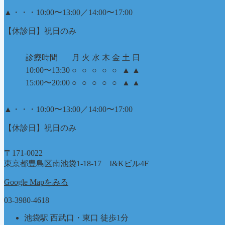
▲
・・・10:00〜13:00／14:00〜17:00
【休診日】祝日のみ
診療時間
月
火
水
木
金
土
日
10:00〜13:30
○
○
○
○
○
▲
▲
15:00〜20:00
○
○
○
○
○
▲
▲
▲
・・・10:00〜13:00／14:00〜17:00
【休診日】祝日のみ
〒171-0022
東京都豊島区南池袋1-18-17 I&Kビル4F
Google Mapをみる
03-3980-4618
池袋駅 西武口・東口 徒歩1分