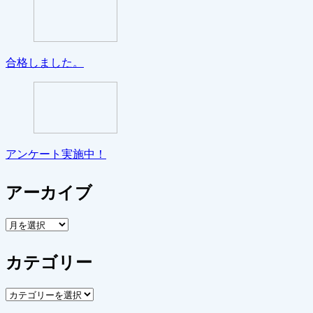
合格しました。
アンケート実施中！
アーカイブ
ア
ー
カ
カテゴリー
イ
ブ
カ
テ