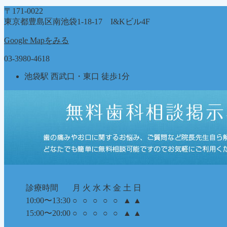
ゴ
〒171-0022
リ
東京都豊島区南池袋1-18-17 I&Kビル4F
ー
Google Mapをみる
03-3980-4618
池袋駅 西武口・東口 徒歩1分
診療時間
月
火
水
木
金
土
日
10:00〜13:30
○
○
○
○
○
▲
▲
15:00〜20:00
○
○
○
○
○
▲
▲