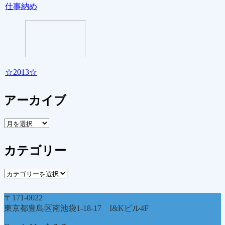
仕事納め
☆2013☆
アーカイブ
ア
ー
カ
カテゴリー
イ
ブ
カ
テ
ゴ
〒171-0022
リ
東京都豊島区南池袋1-18-17 I&Kビル4F
ー