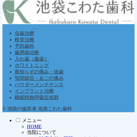
虫歯治療
根管治療
予防歯科
歯周病治療
入れ歯（義歯）
ホワイトニング
親知らずの痛み・抜歯
顎関節症・あごの痛み
パウダーメンテナンス
インプラント治療
睡眠時無呼吸症候群
© 池袋の歯医者 池袋こわた歯科
メニュー
HOME
当院について