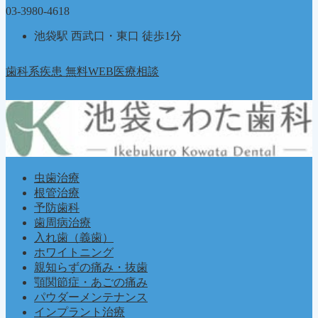
03-3980-4618
池袋駅 西武口・東口 徒歩1分
歯科系疾患 無料WEB医療相談
虫歯治療
根管治療
予防歯科
歯周病治療
入れ歯（義歯）
ホワイトニング
親知らずの痛み・抜歯
顎関節症・あごの痛み
パウダーメンテナンス
インプラント治療