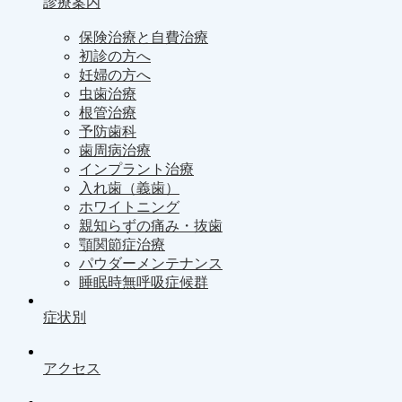
診療案内
保険治療と自費治療
初診の方へ
妊婦の方へ
虫歯治療
根管治療
予防歯科
歯周病治療
インプラント治療
入れ歯（義歯）
ホワイトニング
親知らずの痛み・抜歯
顎関節症治療
パウダーメンテナンス
睡眠時無呼吸症候群
症状別
アクセス