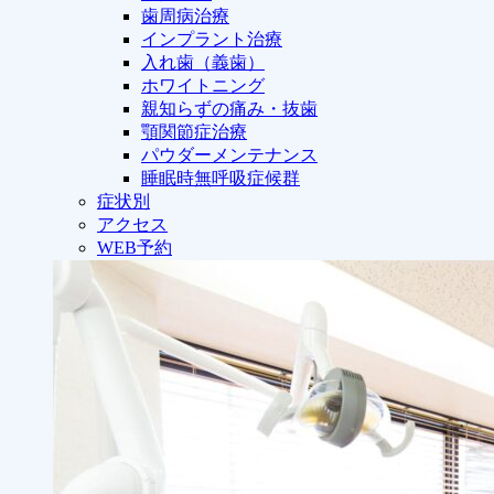
歯周病治療
インプラント治療
入れ歯（義歯）
ホワイトニング
親知らずの痛み・抜歯
顎関節症治療
パウダーメンテナンス
睡眠時無呼吸症候群
症状別
アクセス
WEB予約