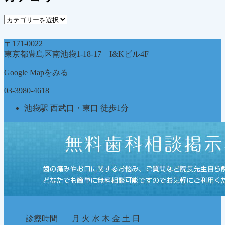
イ
ブ
カ
テ
ゴ
〒171-0022
リ
東京都豊島区南池袋1-18-17 I&Kビル4F
ー
Google Mapをみる
03-3980-4618
池袋駅 西武口・東口 徒歩1分
診療時間
月
火
水
木
金
土
日