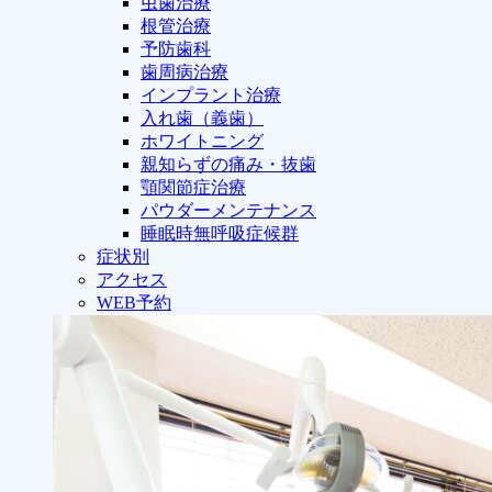
虫歯治療
根管治療
予防歯科
歯周病治療
インプラント治療
入れ歯（義歯）
ホワイトニング
親知らずの痛み・抜歯
顎関節症治療
パウダーメンテナンス
睡眠時無呼吸症候群
症状別
アクセス
WEB予約