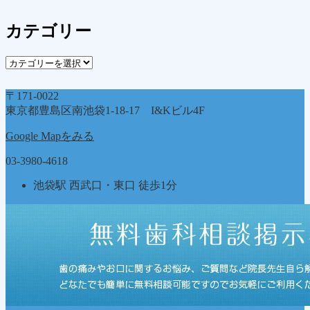
ー
カ
カテゴリー
イ
ブ
カ
テ
ゴ
〒171-0022
リ
東京都豊島区南池袋1-18-17 I&Kビル4F
ー
Google Mapをみる
03-3980-4618
池袋駅 西武口・東口 徒歩1分