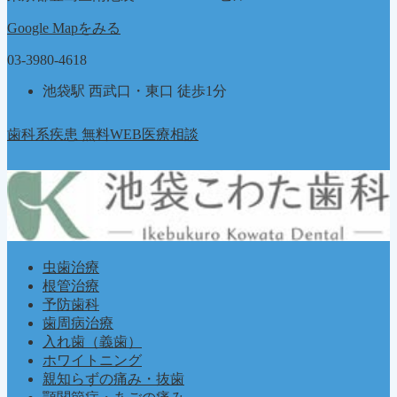
Google Mapをみる
03-3980-4618
池袋駅 西武口・東口 徒歩1分
歯科系疾患 無料WEB医療相談
虫歯治療
根管治療
予防歯科
歯周病治療
入れ歯（義歯）
ホワイトニング
親知らずの痛み・抜歯