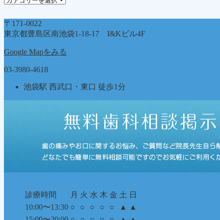
テ
ゴ
〒171-0022
リ
東京都豊島区南池袋1-18-17 I&Kビル4F
ー
Google Mapをみる
03-3980-4618
池袋駅 西武口・東口 徒歩1分
診療時間
月
火
水
木
金
土
日
10:00〜13:30
○
○
○
○
○
▲
▲
15:00〜20:00
○
○
○
○
○
▲
▲