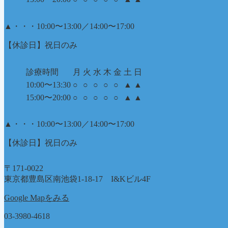
▲
・・・10:00〜13:00／14:00〜17:00
【休診日】祝日のみ
診療時間
月
火
水
木
金
土
日
10:00〜13:30
○
○
○
○
○
▲
▲
15:00〜20:00
○
○
○
○
○
▲
▲
▲
・・・10:00〜13:00／14:00〜17:00
【休診日】祝日のみ
〒171-0022
東京都豊島区南池袋1-18-17 I&Kビル4F
Google Mapをみる
03-3980-4618