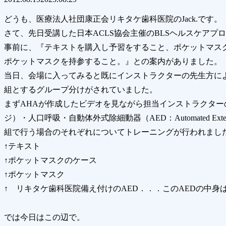
どうも、医療法人社団康正会リキタケ歯科医院のJack.です。
さて、先日受講した日本ACLS協会主催のBLSヘルスケアプロ
事前に、『テキストを購入し予習をすること、ポケットマス
ポケットマスクを持参すること。』との案内がありました。
当日、会場に入ってみると既にインストラクターの先生方によ
組とするグループ分けがされていました。
まずAHAが作成したビデオを見ながら担当インストラクタ
ジ）・人口呼吸・自動体外式除細動器（AED：Automated Extern
組で行う場合のそれぞれについてトレーニングが行われまし
↑テキスト
↑ポケットマスクのケース
↑ポケットマスク
↑ リキタケ歯科医院備え付けのAED．．．このAEDの中身
では今日はこの辺で。