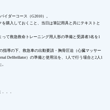
バイダーコース（G2010）。
クを購入しておくこと、当日は筆記用具と共にテキストと
って救急救命トレーニング用人形の準備と受講者3名を1
ーの指導の下、救急車の出動要請・胸骨圧迫（心臓マッサー
al Defibrillator）の準備と使用法を、1人で行う場合と2人1
た。
は．．．